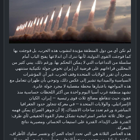
لم تكن أي من دول المنطقة مؤيدة لنشوب هذه الحرب، بل فوجئت بها
كما فوجئت القوى الدولية، لأنها تدرك أن اندلاعها يفتح الباب أمام
سلسلة من التداعيات التي لا يمكن التحكم بها. ورغم ذلك، يبني كثير من
المحللين قراءاتهم على فرضية أن إيران تخوض جولة تكتيكية ستنتهي
بمجرد أن تقرر الولايات المتحدة وقف الحرب. غير أن المؤشرات
السياسية والميدانية تشير إلى عكس ذلك، وتوحي بأن طهران تتعامل مع
هذه المواجهة باعتبارها محطة مفصلية لا مجرد جولة عابرة.
تشهد منطقة غرب آسيا اليوم واحدة من أكثر اللحظات حساسية منذ
عقود، حيث تتقاطع مصالح ثلاث قوى رئيسية — إيران، الكيان
الإسرائيلي، والولايات المتحدة — في معركة تتجاوز حدود الجغرافيا
المباشرة. ورغم تعدد ساحات الاشتباك، إلا أن جوهر الصراع يمكن فهمه
من خلال ثلاثة عناصر استراتيجية تشكل معيار القوة الحقيقي لأي طرف:
القدرة على الإيذاء، القدرة على استيعاب الخسائر، ومصيرية نتائج
المعركة.
هذه العناصر الثلاثة هي التي تحدد اتجاه الصراع، وتفسر سلوك الأطراف،
وتكشف لماذا يبدو بعضهم مستعداً للذهاب بعيداً، بينما يسعى آخرون إلى