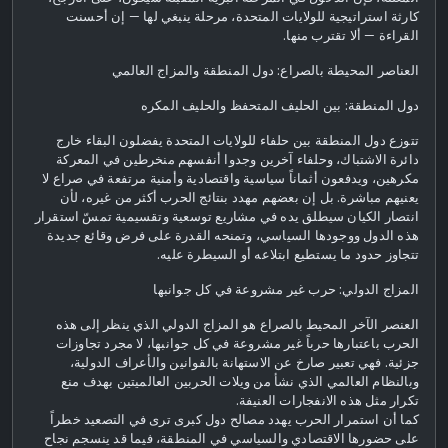
كارثة استراتيجية للولايات المتحدة، مرحلة ينبغي لها — إن أحسنت
القراءة — ألا تقترب منها.
العناصر المحيطة بالصراع: دول المنطقة والمزاج العالمي
دول المنطقة: بين الحليف المتحفظ والحليف المكره
تتوزع دول المنطقة بين حلفاء للولايات المتحدة يفضلون البقاء خارج
دائرة الاشتباك، وحلفاء آخرين وجدوا أنفسهم منخرطين في المعركة
مكرهين، ويدفعون أثماناً سياسية واقتصادية وأمنية مرتفعة في صراع لا
يعنيهم مباشرة. بل إن بعضهم مهدد بنتائج الحرب أكثر من غيره، لأن
انتصار الكيان سيطلق يده في مشاريع توسعية وتقسيمية تمسّ استقرار
هذه الدول ووجودها السياسي، وتمنحه القدرة على فرض وقائع جديدة
تتجاوز حدود ما يستطيع ابتلاعه أو السيطرة عليه.
المزاج الدولي: حرب غير مشروعة في كل جوانبها
العنصر الآخر المحيط بالصراع هو المزاج الدولي الذي ينظر إلى هذه
الحرب باعتبارها حرباً غير مشروعة في كل جوانبها، لا مجرد تجاوزات
جزئية. فهي تعبير صارخ عن الاستهانة بالقوانين والأعراف الدولية،
وبالنظام العالمي الذي نشأ من ويلات الحربين العالميتين بهدف منع
تكرار مثل هذه الانفجارات العنيفة.
كما أن استمرار الحرب يهدد مصالح دول كبرى ترى في التصعيد خطراً
على حضورها الاقتصادي والسياسي في المنطقة، فيما قد ينسجم نجاح