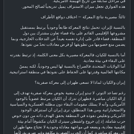
في مراحل سابقة من تاريخ الهيمنة الأمريكية.
هذه الفوارق تجعل ميزان الاستنزاف يميل تدريجياً لصالح المحور.
ثالثاً: مصيرية نتائج المعركة — اختلاف دوافع الأطراف
بالنسبة لإيران، تحمل نتائج المعركة طابعاً وجودياً يرتبط بمستقبل
مشروعها الإقليمي القائم على بناء فضاء تعاون مشترك بين دول
المنطقة، فضاء قادر على إدارة نفسه بعيداً عن التدخلات الخارجية، وبما
يضمن منع خصومها من تطويقها أو فرض معادلات تحدّ من نفوذها.
أما بالنسبة للكيان، فالمعركة مصيرية بكل معنى الكلمة، إذ ترتبط بقدرته
على البقاء في بيئة معادية.
أما الولايات المتحدة، فالصراع بالنسبة لها ليس وجودياً، لكنه يمسّ
مكانتها العالمية وقدرتها على الحفاظ على نفوذها في منطقة استراتيجية.
إيران والكيان: لماذا لا تسعى طهران إلى معركة صفرية؟
رغم تصاعد التوتر، لا تبدو إيران معنية بخوض معركة صفرية تهدف إلى
إزالة الكيان مباشرة. فطهران تدرك أن الكيان مرتبط عضوياً بالوجود
الأمريكي، وأنه لا يمتلك مقومات البقاء دون مظلته العسكرية والسياسية
والاستخباراتية. ومن هذا المنطلق، ترى إيران أن استنزاف الوجود
الأمريكي وتقليص نفوذه في المنطقة يحقق الهدف ذاته من دون خوض
حرب شاملة، إذ إن خروج واشنطن سيترك الكيان مكشوفاً أمام بيئة
إقليمية معادية، ويضعه في مواجهة معادلة وجودية لا تحتاج معها طهران
إلى معركة مباشرة. كما أن الحرب الصفرية مكلفة وغير ضرورية، لأنها