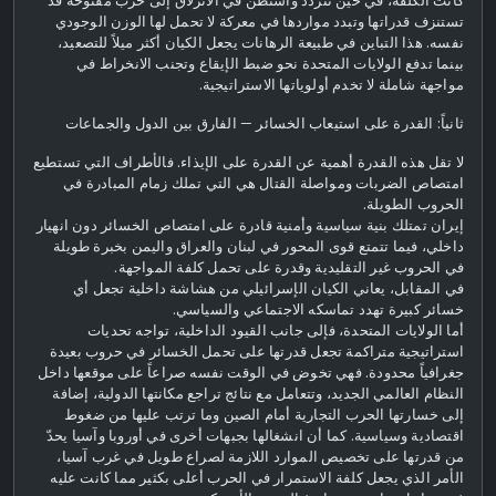
كانت الكلفة، في حين تتردد واشنطن في الانزلاق إلى حرب مفتوحة قد
تستنزف قدراتها وتبدد مواردها في معركة لا تحمل لها الوزن الوجودي
نفسه. هذا التباين في طبيعة الرهانات يجعل الكيان أكثر ميلاً للتصعيد،
بينما تدفع الولايات المتحدة نحو ضبط الإيقاع وتجنب الانخراط في
مواجهة شاملة لا تخدم أولوياتها الاستراتيجية.
ثانياً: القدرة على استيعاب الخسائر — الفارق بين الدول والجماعات
لا تقل هذه القدرة أهمية عن القدرة على الإيذاء. فالأطراف التي تستطيع
امتصاص الضربات ومواصلة القتال هي التي تملك زمام المبادرة في
الحروب الطويلة.
إيران تمتلك بنية سياسية وأمنية قادرة على امتصاص الخسائر دون انهيار
داخلي، فيما تتمتع قوى المحور في لبنان والعراق واليمن بخبرة طويلة
في الحروب غير التقليدية وقدرة على تحمل كلفة المواجهة.
في المقابل، يعاني الكيان الإسرائيلي من هشاشة داخلية تجعل أي
خسائر كبيرة تهدد تماسكه الاجتماعي والسياسي.
أما الولايات المتحدة، فإلى جانب القيود الداخلية، تواجه تحديات
استراتيجية متراكمة تجعل قدرتها على تحمل الخسائر في حروب بعيدة
جغرافياً محدودة. فهي تخوض في الوقت نفسه صراعاً على موقعها داخل
النظام العالمي الجديد، وتتعامل مع نتائج تراجع مكانتها الدولية، إضافة
إلى خسارتها الحرب التجارية أمام الصين وما ترتب عليها من ضغوط
اقتصادية وسياسية. كما أن انشغالها بجبهات أخرى في أوروبا وآسيا يحدّ
من قدرتها على تخصيص الموارد اللازمة لصراع طويل في غرب آسيا،
الأمر الذي يجعل كلفة الاستمرار في الحرب أعلى بكثير مما كانت عليه