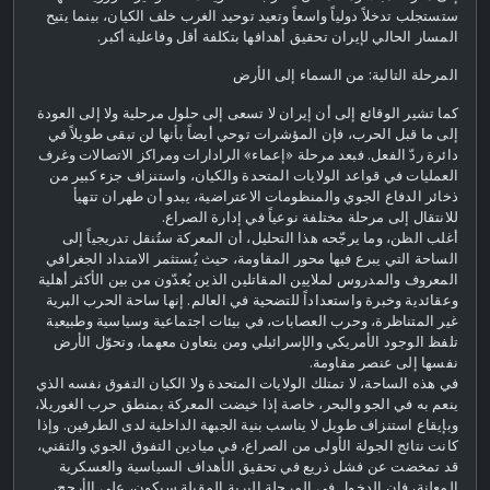
ستستجلب تدخلاً دولياً واسعاً وتعيد توحيد الغرب خلف الكيان، بينما يتيح
المسار الحالي لإيران تحقيق أهدافها بتكلفة أقل وفاعلية أكبر.
المرحلة التالية: من السماء إلى الأرض
كما تشير الوقائع إلى أن إيران لا تسعى إلى حلول مرحلية ولا إلى العودة
إلى ما قبل الحرب، فإن المؤشرات توحي أيضاً بأنها لن تبقى طويلاً في
دائرة ردّ الفعل. فبعد مرحلة «إعماء» الرادارات ومراكز الاتصالات وغرف
العمليات في قواعد الولايات المتحدة والكيان، واستنزاف جزء كبير من
ذخائر الدفاع الجوي والمنظومات الاعتراضية، يبدو أن طهران تتهيأ
للانتقال إلى مرحلة مختلفة نوعياً في إدارة الصراع.
أغلب الظن، وما يرجّحه هذا التحليل، أن المعركة ستُنقل تدريجياً إلى
الساحة التي يبرع فيها محور المقاومة، حيث يُستثمر الامتداد الجغرافي
المعروف والمدروس لملايين المقاتلين الذين يُعدّون من بين الأكثر أهلية
وعقائدية وخبرة واستعداداً للتضحية في العالم. إنها ساحة الحرب البرية
غير المتناظرة، وحرب العصابات، في بيئات اجتماعية وسياسية وطبيعية
تلفظ الوجود الأمريكي والإسرائيلي ومن يتعاون معهما، وتحوّل الأرض
نفسها إلى عنصر مقاومة.
في هذه الساحة، لا تمتلك الولايات المتحدة ولا الكيان التفوق نفسه الذي
ينعم به في الجو والبحر، خاصة إذا خيضت المعركة بمنطق حرب الغوريلا،
وبإيقاع استنزاف طويل لا يناسب بنية الجبهة الداخلية لدى الطرفين. وإذا
كانت نتائج الجولة الأولى من الصراع، في ميادين التفوق الجوي والتقني،
قد تمخضت عن فشل ذريع في تحقيق الأهداف السياسية والعسكرية
المعلنة، فإن الدخول في المرحلة البرية المقبلة سيكون، على الأرجح،