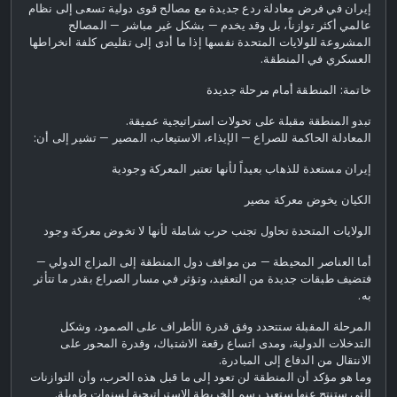
إيران في فرض معادلة ردع جديدة مع مصالح قوى دولية تسعى إلى نظام
عالمي أكثر توازناً، بل وقد يخدم — بشكل غير مباشر — المصالح
المشروعة للولايات المتحدة نفسها إذا ما أدى إلى تقليص كلفة انخراطها
العسكري في المنطقة.
خاتمة: المنطقة أمام مرحلة جديدة
تبدو المنطقة مقبلة على تحولات استراتيجية عميقة.
المعادلة الحاكمة للصراع — الإيذاء، الاستيعاب، المصير — تشير إلى أن:
إيران مستعدة للذهاب بعيداً لأنها تعتبر المعركة وجودية
الكيان يخوض معركة مصير
الولايات المتحدة تحاول تجنب حرب شاملة لأنها لا تخوض معركة وجود
أما العناصر المحيطة — من مواقف دول المنطقة إلى المزاج الدولي —
فتضيف طبقات جديدة من التعقيد، وتؤثر في مسار الصراع بقدر ما تتأثر
به.
المرحلة المقبلة ستتحدد وفق قدرة الأطراف على الصمود، وشكل
التدخلات الدولية، ومدى اتساع رقعة الاشتباك، وقدرة المحور على
الانتقال من الدفاع إلى المبادرة.
وما هو مؤكد أن المنطقة لن تعود إلى ما قبل هذه الحرب، وأن التوازنات
التي ستنتج عنها ستعيد رسم الخريطة الاستراتيجية لسنوات طويلة.