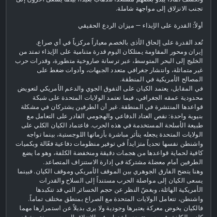
تجنب الانزلاق إلى مواجهة شاملة.
أولاً: القدرة على الإيذاء — ميزان الردع الحقيقي
تُعد القدرة على إلحاق الأذى بالخصم معياراً مركزياً في أي صراع.
إيران ومحور المقاومة يمتلكان اليوم قدرة متنامية على الإيذاء تمتد من
الخليج إلى البحر المتوسط، عبر ترسانة صاروخية متطورة، وقدرات حرب
غير متماثلة، وانتشار جغرافي متعدد الجبهات، وأدوات ضغط على
المصالح الأمريكية في المنطقة.
في المقابل، يعتمد الكيان على التفوق الجوي والدعم الأمريكي لتعويض
محدودية عمقه الجغرافي، فيما تعتمد الولايات المتحدة على شبكة
قواعدها المنتشرة في المنطقة. غير أن الطرفين يشتركان في مشكلة
بنيوية واحدة: نقص العتاد الدفاعي والهجومي القادر على التعامل مع
طبيعة الأسلحة المستخدمة في هذه الحرب. فاعتماد الكيان الكلي على
الولايات المتحدة يجعله يتأثر مباشرة بأزماتها اللوجستية، بينما تواجه
واشنطن نفسها تحدياً متزايداً في توفير منظومات دفاعية فعّالة وبكميات
كافية لحماية قواعدها من هجمات دقيقة ومنخفضة الكلفة، وهو ما يضع
الطرفين أمام معضلة مشتركة في إدارة الاستنزاف المتصاعد.
وهنا يتضح الفارق الجوهري بين الموقف الأمريكي وموقف الكيان. فبينما
يسعى الكيان إلى مواصلة الحرب مستنداً إلى السلاح والقدرات
الأمريكية الهائلة، وبغضّ النظر عن حجم الخسائر التي قد تتكبدها
واشنطن، تتعامل الولايات المتحدة مع الصراع بمنطق مختلف تماماً.
فالكيان يخوض معركة يعتبرها وجودية ولا يرى بديلاً عن استمرارها مهما